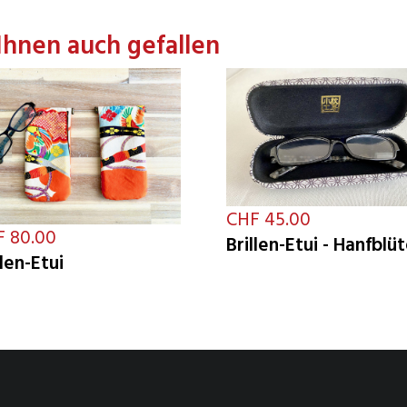
Ihnen auch gefallen
CHF 45.00
 80.00
Brillen-Etui - Hanfblü
llen-Etui