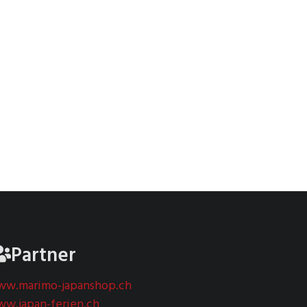
Partner
w.marimo-japanshop.ch
w.japan-ferien.ch